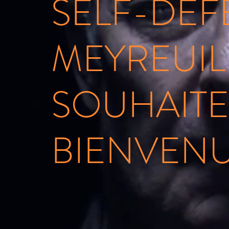
SELF-DÉF
MEYREUIL
SOUHAITE
BIENVENU